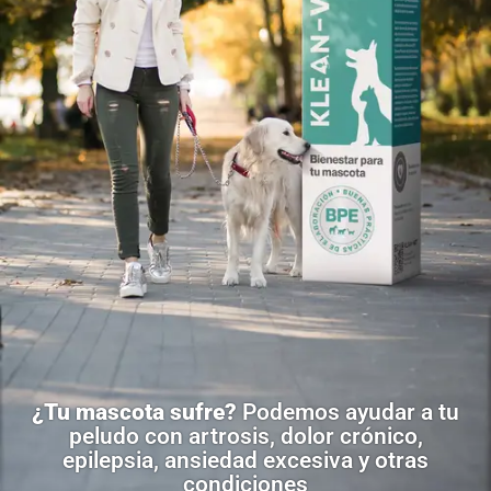
¿Tu mascota sufre?
Podemos ayudar a tu
peludo con artrosis, dolor crónico,
epilepsia, ansiedad excesiva y otras
condiciones